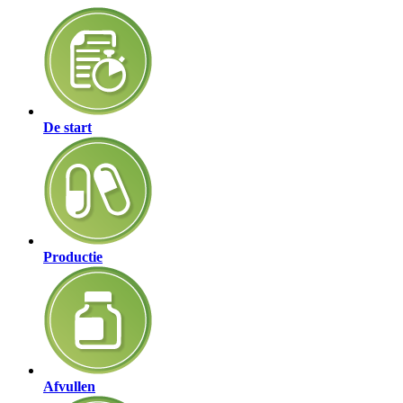
De start
Productie
Afvullen