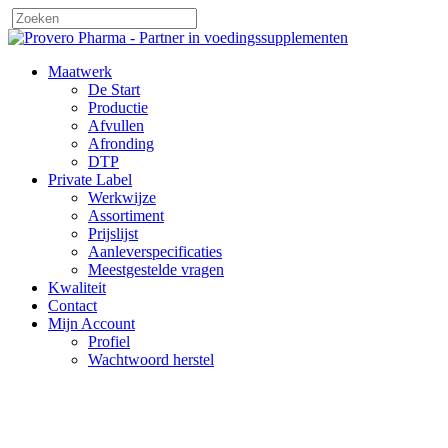
Maatwerk
De Start
Productie
Afvullen
Afronding
DTP
Private Label
Werkwijze
Assortiment
Prijslijst
Aanleverspecificaties
Meestgestelde vragen
Kwaliteit
Contact
Mijn Account
Profiel
Wachtwoord herstel