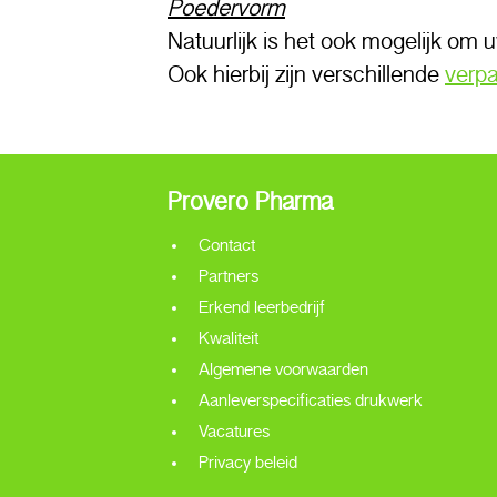
Poedervorm
Natuurlijk is het ook mogelijk om 
Ook hierbij zijn verschillende
verp
Provero Pharma
Contact
Partners
Erkend leerbedrijf
Kwaliteit
Algemene voorwaarden
Aanleverspecificaties drukwerk
Vacatures
Privacy beleid